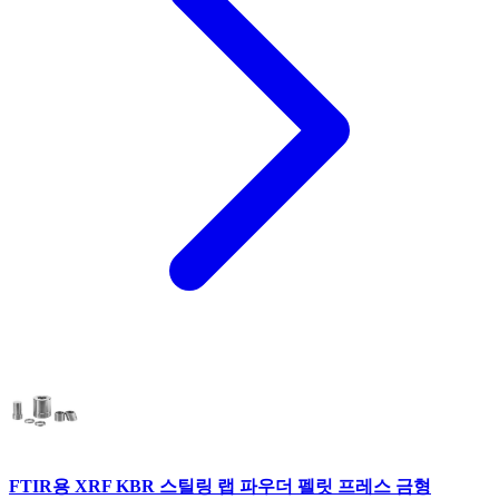
FTIR용 XRF KBR 스틸링 랩 파우더 펠릿 프레스 금형