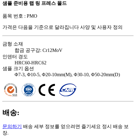
샘플 준비용 랩 링 프레스 몰드
품목 번호 :
PMO
가격은 다음을 기준으로 달라집니다
사양 및 사용자 정의
금형 소재
합금 공구강: Cr12MoV
인덴터 경도
HRC60-HRC62
샘플 크기 옵션
Φ7-3, Φ10-5, Φ20-10mm(M), Φ30-10, Φ50-20mm(D)
배송:
문의하기
배송 세부 정보를 얻으려면 즐기세요 정시 배송 보
장.