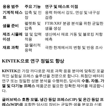
응용 범주
주요 기능
연구 및 테스트 이점
기계적 테스
압축 및 인
응력 하에서 강도, 연성 및 내구성
트
장
검증
펠렛화 및
FTIR/XRF 분광 분석을 위한 균일한
샘플 준비
압축
샘플 생성
제조 시뮬레
열 및 압력
생산에서 재료 거동 및 블로킹 저항
이션
적용
예측
열/물리적
재료 과학
극한 한계에서의 변형 및 반응 조사
응력
KINTEK으로 연구 정밀도 향상
KINTEK
은 가장 까다로운 재료 과학 응용 분야에 맞춰진 포괄
적인 실험실 프레스 솔루션을 전문으로 합니다. 최첨단 배터리
연구 또는 정밀한 성분 분석을 수행하든, 당사의
수동, 자동, 가
열 및 다기능 프레스
제품군은 필요한 정확한 제어를 제공합니
다.
글러브박스 호환 모델, 냉간 등압 프레스(CIP) 및 온간 등압 프
레스(WIP)
를 포함한 당사의 장비는 균일한 샘플 분포와 신뢰