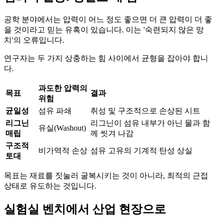
공학 분야에서는 압력이 어느 정도 좋으면 더 큰 압력이 더 좋
을 것이라고 믿는 유혹이 있습니다. 이는 '숙련되지 않은 망
치'의 오류입니다.
연구자는 두 가지 상충하는 힘 사이에서 균형을 잡아야 합니
다.
과도한 압력의
목표
결과
위험
균일성
섬유 파쇄
취성 및 구조적으로 손상된 시트
리그닌
리그닌이 섬유 내부가 아닌 물과 함
유실(Washout)
매립
께 씻겨 나감
구조적
비가역적 손상
섬유 고유의 기계적 탄성 상실
토대
목표는 재료를 짓눌러 굴복시키는 것이 아니라, 최적의 근접
상태로 유도하는 것입니다.
실험실 벤치에서 산업 현장으로